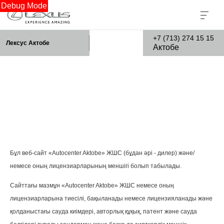
Debug Mode
+7 (713) 274 15 15
Лексус Актобе
Актобе
Бұл веб-сайт «Autocenter Aktobe» ЖШС (бұдан әрі - дилер) және/
немесе оның лицензиарларының меншігі болып табылады.
Сайттағы мазмұн «Autocenter Aktobe» ЖШС немесе оның
лицензиарларына тиесілі, бақыланады немесе лицензияланады және
қолданыстағы сауда киімдері, авторлық құқық, патент және сауда