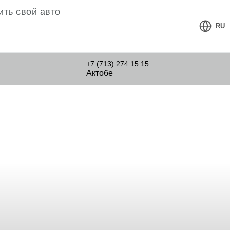
ть свой авто
RU
+7 (713) 274 15 15
Актобе