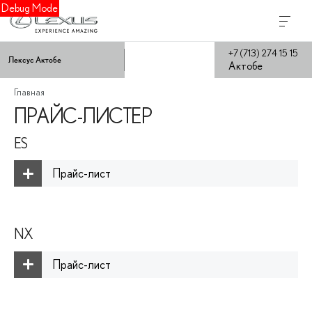
Debug Mode
+7 (713) 274 15 15
Лексус Актобе
Актобе
Главная
ПРАЙС-ЛИСТЕР
ES
Прайс-лист
NX
Прайс-лист