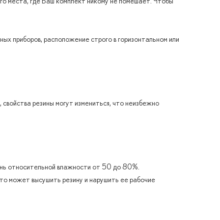
ого места, где Ваш комплект никому не помешает. Чтобы
ых приборов, расположение строго в горизонтальном или
 свойства резины могут измениться, что неизбежно
ень относительной влажности от 50 до 80%.
это может высушить резину и нарушить ее рабочие