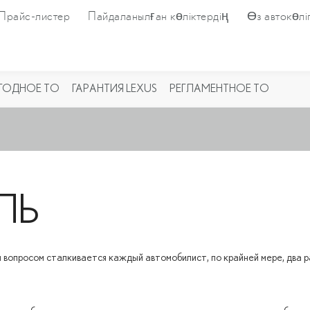
Прайс-листер
Пайдаланылған көліктердің
Өз автокөліг
ГОДНОЕ ТО
ГАРАНТИЯ LEXUS
РЕГЛАМЕНТНОЕ ТО
ЛЬ
 вопросом сталкивается каждый автомобилист, по крайней мере, два ра