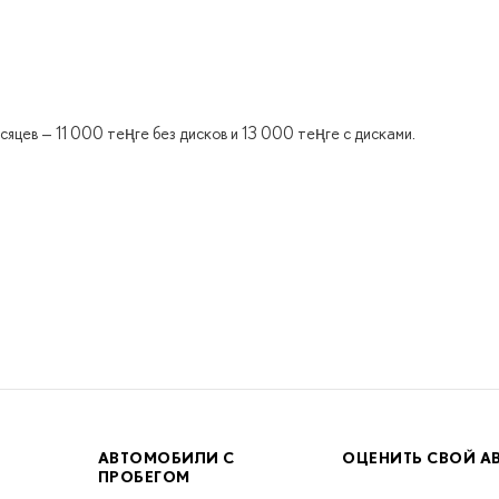
яцев — 11 000 теңге без дисков и 13 000 теңге с дисками.
АВТОМОБИЛИ С
ОЦЕНИТЬ СВОЙ А
ПРОБЕГОМ