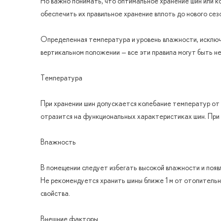
Но важно понимать, что оптимальное хранение шин или к
обеспечить их правильное хранение вплоть до нового сез
Определенная температура и уровень влажности, исключе
вертикальном положении — все эти правила могут быть не
Температура
При хранении шин допускается колебание температур от 
отразится на функциональных характеристиках шин. При 
Влажность
В помещении следует избегать высокой влажности и поя
Не рекомендуется хранить шины ближе 1 м от отопительн
свойства.
Внешние факторы