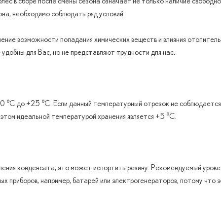
олес в сборе после смены сезона означает не только наличие свободн
она, необходимо соблюдать ряд условий.
ние возможности попадания химических веществ и влияния отопительн
 удобны для Вас, но не представляют трудности для нас.
0 °C до +25 °C. Если данный температурный отрезок не соблюдается,
этом идеальной температурой хранения является +5 °C.
вления конденсата, это может испортить резину. Рекомендуемый уров
ых приборов, например, батарей или электрогенераторов, потому что 