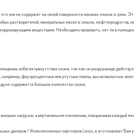
что они не содержат на своей поверхности никаких смазок и грязи. Э
бых растворителей, минеральных масел и смазок, нефтепродуктов, ки
коррозирующими веществами. Необходимо проверить, нет ли в помещен
ещении, избегая присутствия озона, так как он разрушающе действует
 например, флуоресцентные или ртутные лампы, высоковольтное элек
оздухе содержится большое количество озона.
 внешних нагрузок, в вертикальном положении, поворачивая каждый ме
ных дилеров / Уполномоченных партнеров Lexus, и это позволит Вам у