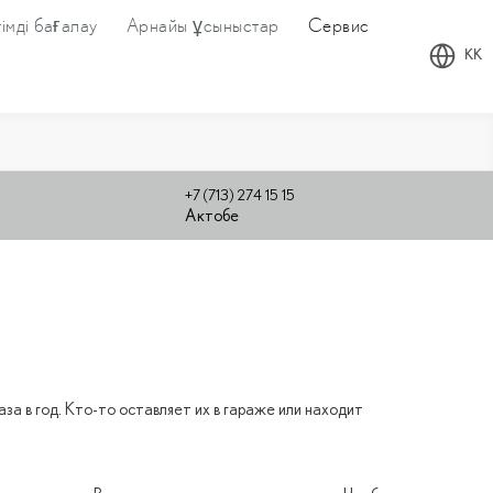
імді бағалау
Арнайы ұсыныстар
Сервис
KK
+7 (713) 274 15 15
Актобе
за в год. Кто-то оставляет их в гараже или находит