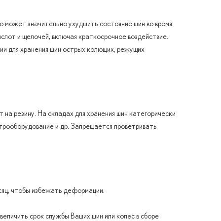
то может значительно ухудшить состояние шин во время
слот и щелочей, включая краткосрочное воздействие.
ии для хранения шин острых колющих, режущих
 на резину. На складах для хранения шин категорически
трооборудование и др. Запрещается проветривать
сяц, чтобы избежать деформации.
величить срок службы Ваших шин или колес в сборе