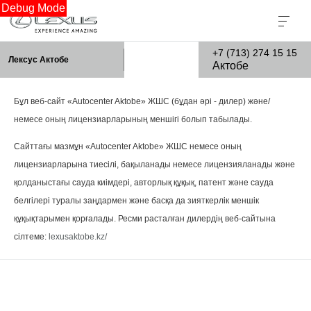
Debug Mode
+7 (713) 274 15 15
Лексус Актобе
Актобе
Бұл веб-сайт «Autocenter Aktobe» ЖШС (бұдан әрі - дилер) және/
немесе оның лицензиарларының меншігі болып табылады.
Сайттағы мазмұн «Autocenter Aktobe» ЖШС немесе оның
лицензиарларына тиесілі, бақыланады немесе лицензияланады және
қолданыстағы сауда киімдері, авторлық құқық, патент және сауда
белгілері туралы заңдармен және басқа да зияткерлік меншік
құқықтарымен қорғалады. Ресми расталған дилердің веб-сайтына
сілтеме:
lexusaktobe.kz/