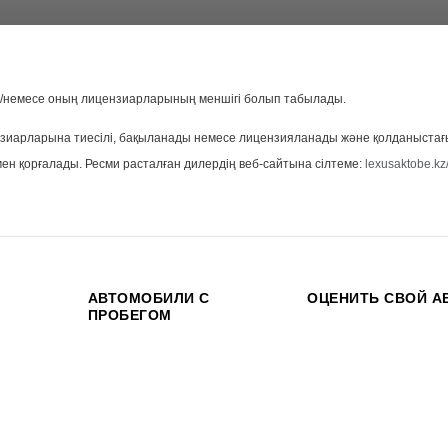
әне/немесе оның лицензиарларының меншігі болып табылады.
иарларына тиесілі, бақыланады немесе лицензияланады және қолданыстағы са
ен қорғалады. Ресми расталған дилердің веб-сайтына сілтеме:
lexusaktobe.kz
АВТОМОБИЛИ С
ОЦЕНИТЬ СВОЙ А
ПРОБЕГОМ