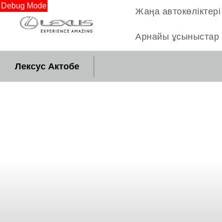
Debug Mode
Жаңа автокөліктері
Арнайы ұсыныстар
Лексус Актобе