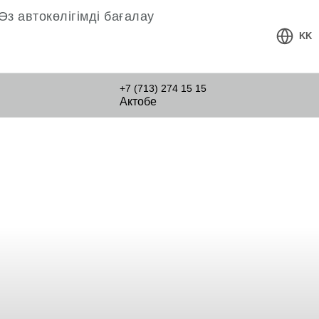
Өз автокөлігімді бағалау
KK
+7 (713) 274 15 15
Актобе