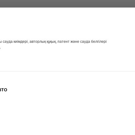
уда киімдері, авторлық құқық, патент және сауда белгілері
/
ВТО