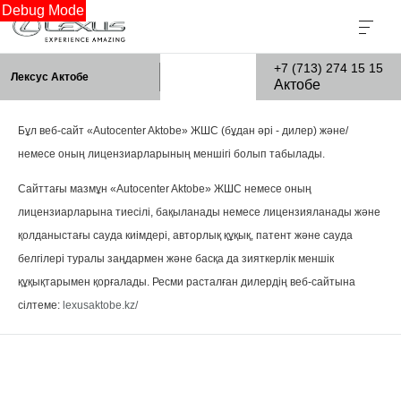
Debug Mode
+7 (713) 274 15 15
Лексус Актобе
Актобе
Бұл веб-сайт «Autocenter Aktobe» ЖШС (бұдан әрі - дилер) және/
немесе оның лицензиарларының меншігі болып табылады.
Сайттағы мазмұн «Autocenter Aktobe» ЖШС немесе оның
лицензиарларына тиесілі, бақыланады немесе лицензияланады және
қолданыстағы сауда киімдері, авторлық құқық, патент және сауда
белгілері туралы заңдармен және басқа да зияткерлік меншік
құқықтарымен қорғалады. Ресми расталған дилердің веб-сайтына
сілтеме:
lexusaktobe.kz/