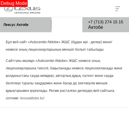
Debug Mode
+7 (713) 274 15 15
Лексус Актобе
Актобе
Бұл веб-сайт «Autocenter Aktobe» ЖШС (бұдан әрі - дилер) және/
немесе оның лицензиарларының меншігі болып табылады.
Сайттағы мазмұн «Autocenter Aktobe» ЖШС немесе оның
лицензиарларына тиесілі, бақыланады немесе лицензияланады және
қолданыстағы сауда киімдері, авторлық құқық, патент және сауда
белгілері туралы заңдармен және басқа да зияткерлік меншік
құқықтарымен қорғалады. Ресми расталған дилердің веб-сайтына
сілтеме:
lexusaktobe.kz/