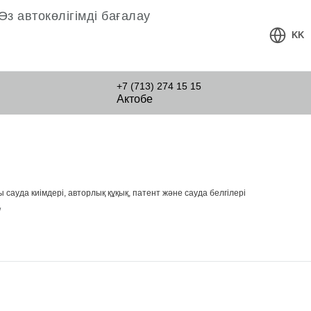
Өз автокөлігімді бағалау
KK
+7 (713) 274 15 15
Актобе
уда киімдері, авторлық құқық, патент және сауда белгілері
/