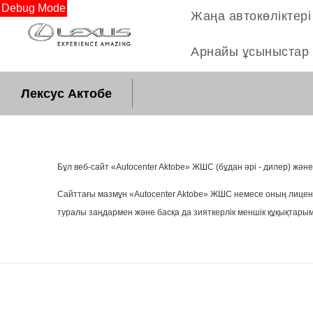
Debug Mode
Жаңа автокөліктері
Арнайы ұсыныстар
Лексус Актобе
Бұл веб-сайт «Autocenter Aktobe» ЖШС (бұдан әрі - дилер) ж
Сайттағы мазмұн «Autocenter Aktobe» ЖШС немесе оның лиценз
туралы заңдармен және басқа да зияткерлік меншік құқықтарым