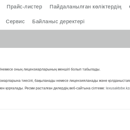
Прайс-листер
Пайдаланылған көліктердің
Сервис
Байланыс деректері
әне/немесе оның лицензиарларының меншігі болып табылады.
иарларына тиесілі, бақыланады немесе лицензияланады және қолданыстағы са
ен қорғалады. Ресми расталған дилердің веб-сайтына сілтеме:
lexusaktobe.kz