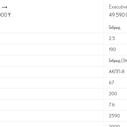
Executiv
000
₸
49 590
Гибрид
2.5
190
Гибрид (Э
АКПП-8
67
200
7.6
2590
2000