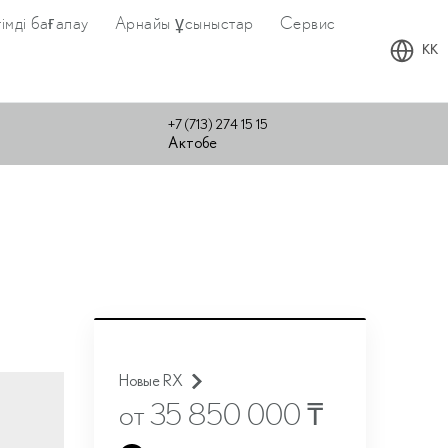
імді бағалау
Арнайы ұсыныстар
Сервис
KK
+7 (713) 274 15 15
Актобе
Новые RX
от 35 850 000
₸