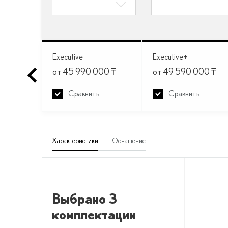
+ SE
Executive
Executive+
00
₸
от 45 990 000
₸
от 49 590 000
₸
Сравнить
Сравнить
Характеристики
Оснащение
Выбрано 3
комплектации