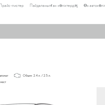
Прайс-листер
Пайдаланылған көліктердің
Өз автокөліг
втомат
Объем: 2.4 л. / 2.5 л.
 мест