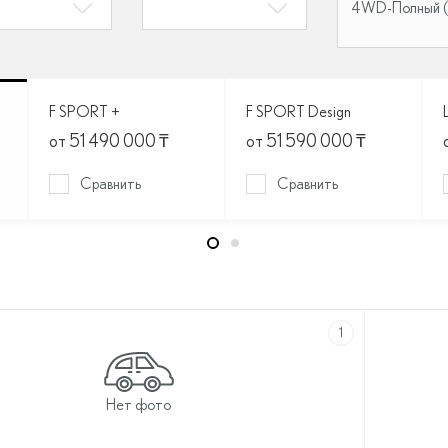
4WD-Полный 
F SPORT +
F SPORT Design
от 51 490 000
₸
от 51 590 000
₸
Сравнить
Сравнить
1
Нет фото