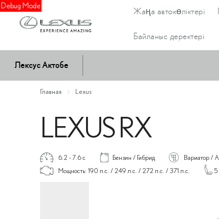
Debug Mode
Жаңа автокөліктері
Байланыс деректері
Лексус Актобе
Главная
Lexus
LEXUS RX
6.2 - 7.6 c
Бензин / Гибрид
Вариатор / А
Мощность: 190 л.с. / 249 л.с. / 272 л.с. / 371 л.с.
5