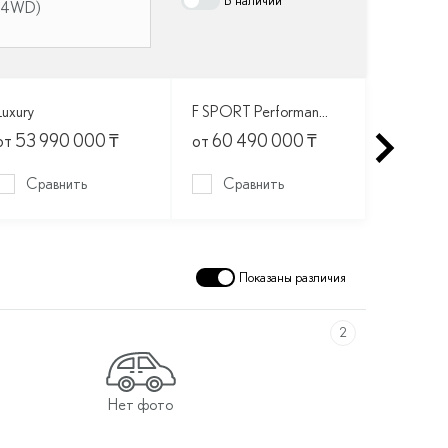
В наличии
(4WD)
Luxury
F SPORT Performance +
F SPORT 
от 53 990 000
₸
от 60 490 000
₸
от 61 5
Сравнить
Сравнить
Сра
Показаны различия
2
Нет фото