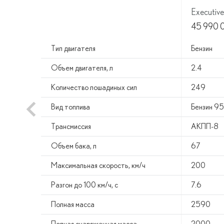
Executive
45 990 
Тип двигателя
Бензин
Объем двигателя, л
2.4
Количество лошадиных сил
249
Вид топлива
Бензин 95
Трансмиссия
АКПП-8
Объем бака, л
67
Максимальная скорость, км/ч
200
Разгон до 100 км/ч, с
7.6
Полная масса
2590
Полная снаряженная масса
2000