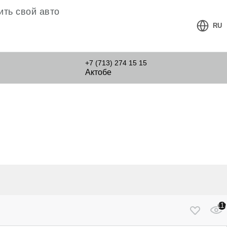
ть свой авто
RU
+7 (713) 274 15 15
Актобе
11