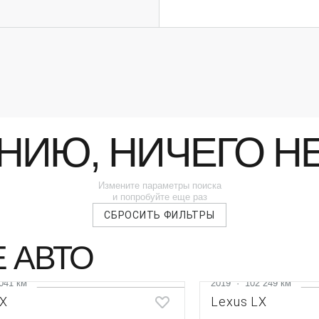
НИЮ, НИЧЕГО Н
Измените параметры поиска
и попробуйте еще раз
СБРОСИТЬ ФИЛЬТРЫ
 АВТО
041 км
2019
·
102 249 км
LX
Lexus LX