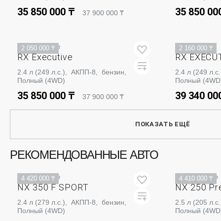
35 850 000 ₸
35 850 00
37 900 000 ₸
ЗАБРОНИРОВАТЬ
ЗА
В поставке
В наличии
2 050 000 ₸
2 160 000 ₸
RX Executive
RX EXECU
2.4 л (249 л.с.), АКПП-8, бензин,
2.4 л (249 л.
Полный (4WD)
Полный (4WD
35 850 000 ₸
39 340 00
37 900 000 ₸
ЗАБРОНИРОВАТЬ
ЗА
ПОКАЗАТЬ ЕЩЁ
РЕКОМЕНДОВАННЫЕ АВТО
В поставке
В поставке
4 420 000 ₸
4 410 000 ₸
NX 350 F SPORT
NX 250 Pr
2.4 л (279 л.с.), АКПП-8, бензин,
2.5 л (205 л.
Полный (4WD)
Полный (4WD