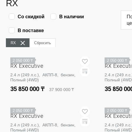
RX
Со скидкой
В наличии
По
ц
В поставке
RX
Сбросить
В поставке
В поставке
2 050 000 ₸
2 050 000 ₸
RX Executive
RX Execut
2.4 л (249 л.с.), АКПП-8, бензин,
2.4 л (249 л.
Полный (4WD)
Полный (4WD
35 850 000 ₸
35 850 00
37 900 000 ₸
ЗАБРОНИРОВАТЬ
ЗА
В поставке
В поставке
2 050 000 ₸
2 050 000 ₸
RX Executive
RX Execut
2.4 л (249 л.с.), АКПП-8, бензин,
2.4 л (249 л.
Полный (4WD)
Полный (4WD