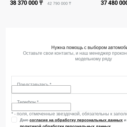
38 370 000 ₸
37 480 00
42 790 000 ₸
ЗАБРОНИРОВАТЬ
ЗА
Нужна помощь с выбором автомоб
Оставьте свои контакты, и наш менеджер прокон
модельному ряду
Представьтесь
*
Телефон
*
* - поля, отмеченные звездочкой, обязательны к запо
Даю
согласие на обработку персональных данных
и
политикой обработки персональных данных