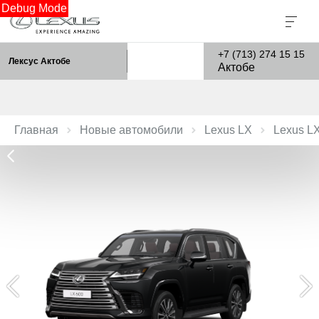
Debug Mode
+7 (713) 274 15 15
Лексус Актобе
Актобе
Главная
Новые автомобили
Lexus LX
Lexus L