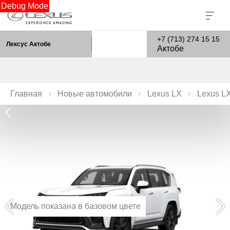
Debug Mode
+7 (713) 274 15 15
Лексус Актобе
Актобе
Главная
Новые автомобили
Lexus LX
Lexus L
Модель показана в базовом цвете