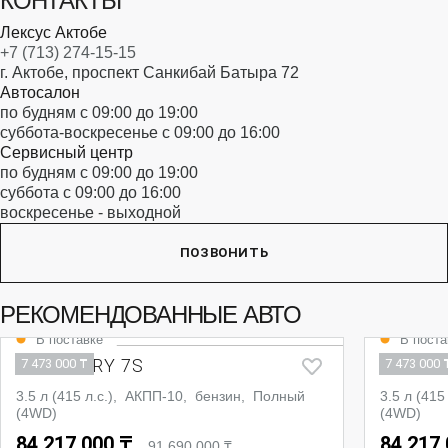
КОНТАКТЫ
Лексус Актобе
+7 (713) 274-15-15
г. Актобе, проспект Санкибай Батыра 72
Автосалон
по будням с 09:00 до 19:00
суббота-воскресенье с 09:00 до 16:00
Сервисный центр
по будням с 09:00 до 19:00
суббота с 09:00 до 16:00
воскресенье - выходной
ПОЗВОНИТЬ
РЕКОМЕНДОВАННЫЕ АВТО
В поставке
В поста
LX LUXURY 7S
LX LUX
7 473 000 ₸
7 473 000 
3.5 л (415 л.с.), АКПП-10, бензин, Полный
3.5 л (41
(4WD)
(4WD)
84 217 000 ₸
84 217
91 690 000 ₸