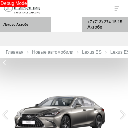
Debug Mode
+7 (713) 274 15 15
Лексус Актобе
Актобе
Главная
Новые автомобили
Lexus ES
Lexus E