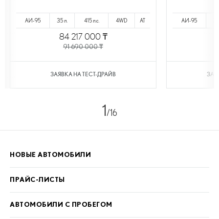
АИ-95
3.5 л.
415 л.с.
4WD
AT
АИ-95
3.5
84 217 000
₸
8
91 690 000
₸
ЗАЯВКА НА ТЕСТ-ДРАЙВ
ЗАЯ
1
/16
НОВЫЕ АВТОМОБИЛИ
ПРАЙС-ЛИСТЫ
АВТОМОБИЛИ С ПРОБЕГОМ