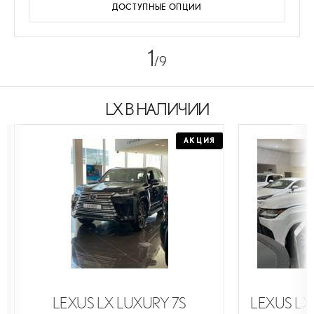
ДОСТУПНЫЕ ОПЦИИ
1
/9
LX
В НАЛИЧИИ
АКЦИЯ
АКЦИЯ
LEXUS LX LUXURY 7S
LEXUS LX